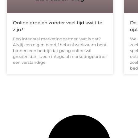
Online groeien zonder veel tijd kwijt te
De 
zijn?
opt
Een integraal marketingpartner: wat is dat?
Wel
Als jij een eigen bedrijf hebt of werkzaam bent
zoe
binnen een bedrijf dat graag online wil
spe
groeien dan is een integraal marketingpartner
opt
een verstandige
zoe
bed