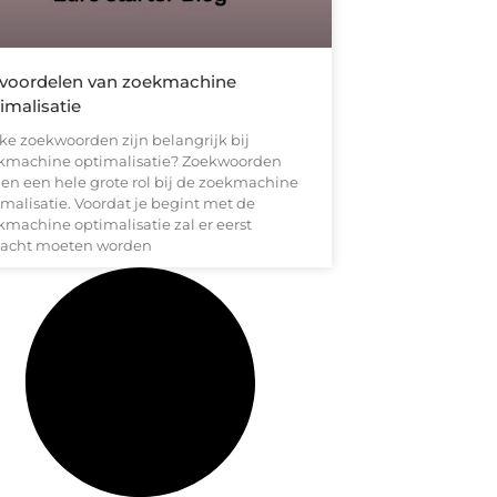
voordelen van zoekmachine
imalisatie
ke zoekwoorden zijn belangrijk bij
kmachine optimalisatie? Zoekwoorden
len een hele grote rol bij de zoekmachine
imalisatie. Voordat je begint met de
kmachine optimalisatie zal er eerst
acht moeten worden