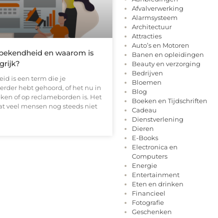
Afvalverwerking
Alarmsysteem
Architectuur
Attracties
Auto’s en Motoren
bekendheid en waarom is
Banen en opleidingen
grijk?
Beauty en verzorging
Bedrijven
d is een term die je
Bloemen
erder hebt gehoord, of het nu in
Blog
en of op reclameborden is. Het
Boeken en Tijdschriften
dat veel mensen nog steeds niet
Cadeau
Dienstverlening
Dieren
E-Books
Electronica en
Computers
Energie
Entertainment
Eten en drinken
Financieel
Fotografie
Geschenken