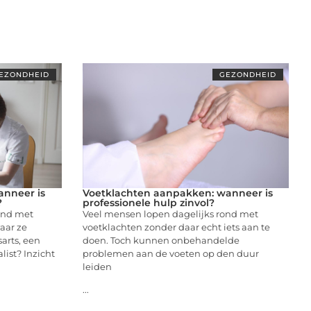
EZONDHEID
GEZONDHEID
anneer is
Voetklachten aanpakken: wanneer is
?
professionele hulp zinvol?
ond met
Veel mensen lopen dagelijks rond met
aar ze
voetklachten zonder daar echt iets aan te
arts, een
doen. Toch kunnen onbehandelde
list? Inzicht
problemen aan de voeten op den duur
leiden
...