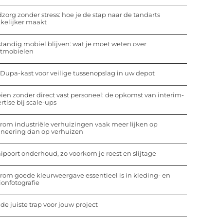
zorg zonder stress: hoe je de stap naar de tandarts
kelijker maakt
standig mobiel blijven: wat je moet weten over
otmobielen
Dupa-kast voor veilige tussenopslag in uw depot
ien zonder direct vast personeel: de opkomst van interim-
rtise bij scale-ups
om industriële verhuizingen vaak meer lijken op
ineering dan op verhuizen
ipoort onderhoud, zo voorkom je roest en slijtage
om goede kleurweergave essentieel is in kleding- en
ionfotografie
 de juiste trap voor jouw project