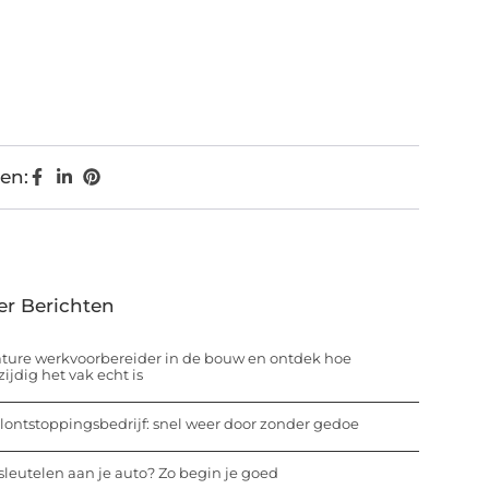
en:
er Berichten
ture werkvoorbereider in de bouw en ontdek hoe
zijdig het vak echt is
lontstoppingsbedrijf: snel weer door zonder gedoe
 sleutelen aan je auto? Zo begin je goed