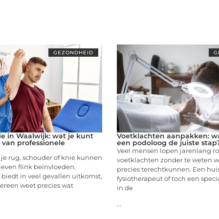
GEZONDHEID
G
e in Waalwijk: wat je kunt
Voetklachten aanpakken: w
van professionele
een podoloog de juiste stap
g
Veel mensen lopen jarenlang r
je rug, schouder of knie kunnen
voetklachten zonder te weten w
 leven flink beïnvloeden.
precies terechtkunnen. Een huis
 biedt in veel gevallen uitkomst,
fysiotherapeut of toch een specia
ereen weet precies wat
in de
...