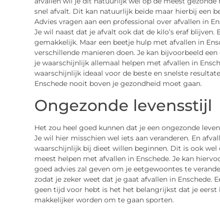
afvallen wil je dit natuurlijk wel op de meest gezonde 
snel afvalt. Dit kan natuurlijk beide maar hierbij een b
Advies vragen aan een professional over afvallen in En
Je wil naast dat je afvalt ook dat de kilo’s eraf blijven.
gemakkelijk. Maar een beetje hulp met afvallen in Ensch
verschillende manieren doen. Je kan bijvoorbeeld een d
je waarschijnlijk allemaal helpen met afvallen in Ens
waarschijnlijk ideaal voor de beste en snelste resultat
Enschede nooit boven je gezondheid moet gaan.
Ongezonde levensstijl
Het zou heel goed kunnen dat je een ongezonde levenss
Je wil hier misschien wel iets aan veranderen. En afvall
waarschijnlijk bij dieet willen beginnen. Dit is ook wel
meest helpen met afvallen in Enschede. Je kan hiervoor 
goed advies zal geven om je eetgewoontes te verander
zodat je zeker weet dat je gaat afvallen in Enschede. E
geen tijd voor hebt is het het belangrijkst dat je eerst
makkelijker worden om te gaan sporten.