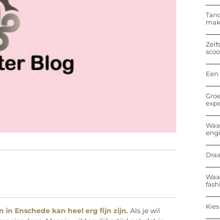
Tand
mak
Zelf
sco
Een 
Groe
expe
Waar
eng
Draa
Waar
fash
Kies
 in Enschede kan heel erg fijn zijn.
Als je wil