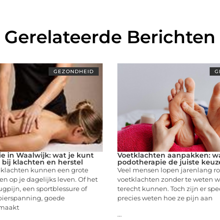
Gerelateerde Berichten
GEZONDHEID
G
e in Waalwijk: wat je kunt
Voetklachten aanpakken: w
bij klachten en herstel
podotherapie de juiste keuz
 klachten kunnen een grote
Veel mensen lopen jarenlang r
n op je dagelijks leven. Of het
voetklachten zonder te weten w
gpijn, een sportblessure of
terecht kunnen. Toch zijn er spe
pierspanning, goede
precies weten hoe ze pijn aan
 maakt
...