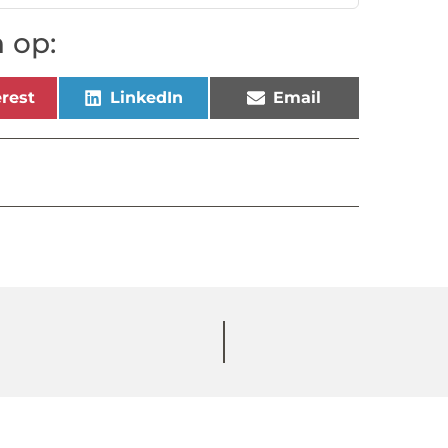
 op:
rest
LinkedIn
Email