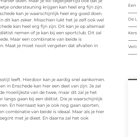
manier doen. Maar je wil tegelijkertijd ook dat je
Een 
eetje ondersteuning krijgen kan heel erg fijn zijn.
schede kan je waarschijnlijk heel erg goed doen.
De L
 En dit kan zeker. Misschien lukt het je zelf ook wel
ede kan heel erg fijn zijn. Dit kan je op allemaal
iëtist nemen of je kan bij een sportclub. Dit zal
Kers
chede. Maar een combinatie van beide is
en. Maat je moet nooit vergeten dat afvallen in
Veil
tijl leeft. Hierdoor kan je aardig snel aankomen.
en in Enschede kan hier een deel van zijn. Je zal
 de moeilijkste van de twee, maar dit zal je het
langs gaan bij een diëtist. Die je waarschijnlijk
en. En hiernaast kan je ook nog gaan sporten,
en combinatie van beide is ideaal. Maar als je hier
 begint met je dieet. En daarna zal het ook