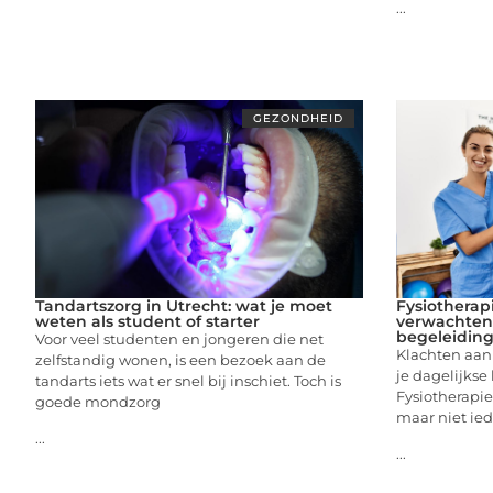
...
GEZONDHEID
Tandartszorg in Utrecht: wat je moet
Fysiotherapi
weten als student of starter
verwachten 
begeleidin
Voor veel studenten en jongeren die net
Klachten aan 
zelfstandig wonen, is een bezoek aan de
je dagelijkse
tandarts iets wat er snel bij inschiet. Toch is
Fysiotherapie
goede mondzorg
maar niet ied
...
...