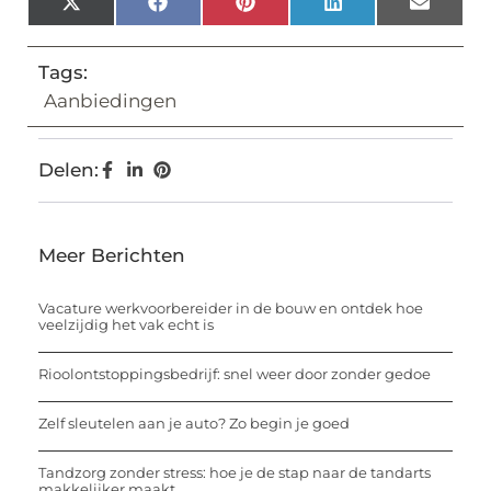
X
Facebook
Pinterest
LinkedIn
Email
(Twitter)
Tags:
Aanbiedingen
Delen:
Meer Berichten
Vacature werkvoorbereider in de bouw en ontdek hoe
veelzijdig het vak echt is
Rioolontstoppingsbedrijf: snel weer door zonder gedoe
Zelf sleutelen aan je auto? Zo begin je goed
Tandzorg zonder stress: hoe je de stap naar de tandarts
makkelijker maakt