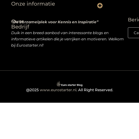
Onze informatie
Wat niemand je vertelt over het kopen van backlinks — en wat je wél moet weten
Van passie naar profit: hoe je écht geld verdient met een website
Beri
Over
“De Verzamelplek voor Kennis en Inspiratie”
Bedrijf
Duik in een breed aanbod van interessante blogs en
informatieve artikelen die je verrijken en motiveren. Welkom
bij Eurostarter.nl!
@2025
www.eurostarter.nl
. All Right Reserved.