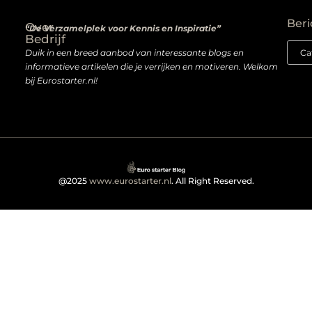
Wat niemand je vertelt over het kopen van backlinks — en wat je wél moet weten
Van passie naar profit: hoe je écht geld verdient met een website
Beri
Over
“De Verzamelplek voor Kennis en Inspiratie”
Bedrijf
Duik in een breed aanbod van interessante blogs en
informatieve artikelen die je verrijken en motiveren. Welkom
bij Eurostarter.nl!
@2025
www.eurostarter.nl
. All Right Reserved.