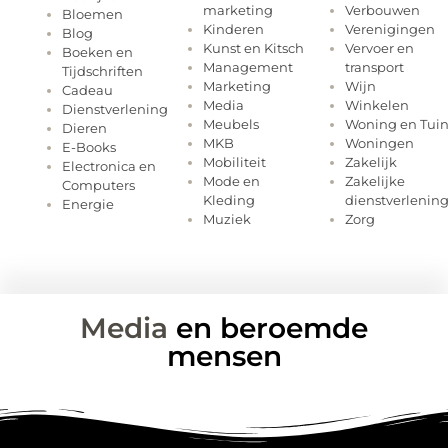
marketing
Verbouwen
Bloemen
Kinderen
Verenigingen
Blog
Kunst en Kitsch
Vervoer en
Boeken en
Management
transport
Tijdschriften
Marketing
Wijn
Cadeau
Media
Winkelen
Dienstverlening
Meubels
Woning en Tui
Dieren
MKB
Woningen
E-Books
Mobiliteit
Zakelijk
Electronica en
Mode en
Zakelijke
Computers
Kleding
dienstverlenin
Energie
Muziek
Zorg
Media
en beroemde
mensen