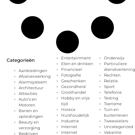
Entertainment
Onderwijs
Categorieën
Eten en drinken
Particuliere
Financieel
dienstverlenin
Aanbiedingen
Fotografie
Rechten
Afvalverwerking
Geschenken
Relatie
Alarmsysteem
Gezondheid
Sport
Architectuur
Groothandel
Telefonie
Attracties
Hobby en vrije
Testing
Auto’s en
tijd
Toerisme
Motoren
Horeca
Tuin en
Banen en
Huishoudelijk
buitenleven
opleidingen
Industrie
Tweewielers
Beauty en
Internet
Uncategorized
verzorging
Internet
Vakantie
Bedrijven