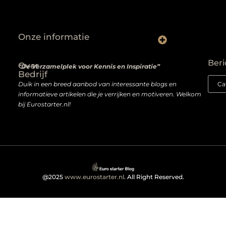
Onze informatie
Wat niemand je vertelt over het kopen van backlinks — en wat je wél moet weten
Van passie naar profit: hoe je écht geld verdient met een website
Beri
Over
“De Verzamelplek voor Kennis en Inspiratie”
Bedrijf
Duik in een breed aanbod van interessante blogs en
informatieve artikelen die je verrijken en motiveren. Welkom
bij Eurostarter.nl!
@2025
www.eurostarter.nl
. All Right Reserved.