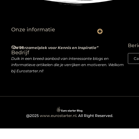
Onze informatie
Wat niemand je vertelt over het kopen van backlinks — en wat je wél moet weten
Van passie naar profit: hoe je écht geld verdient met een website
Beri
Over
“De Verzamelplek voor Kennis en Inspiratie”
Bedrijf
Duik in een breed aanbod van interessante blogs en
informatieve artikelen die je verrijken en motiveren. Welkom
bij Eurostarter.nl!
@2025
www.eurostarter.nl
. All Right Reserved.