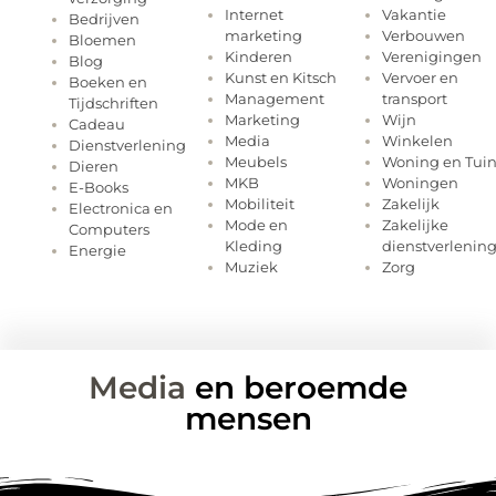
Internet
Vakantie
Bedrijven
marketing
Verbouwen
Bloemen
Kinderen
Verenigingen
Blog
Kunst en Kitsch
Vervoer en
Boeken en
Management
transport
Tijdschriften
Marketing
Wijn
Cadeau
Media
Winkelen
Dienstverlening
Meubels
Woning en Tui
Dieren
MKB
Woningen
E-Books
Mobiliteit
Zakelijk
Electronica en
Mode en
Zakelijke
Computers
Kleding
dienstverlenin
Energie
Muziek
Zorg
Media
en beroemde
mensen