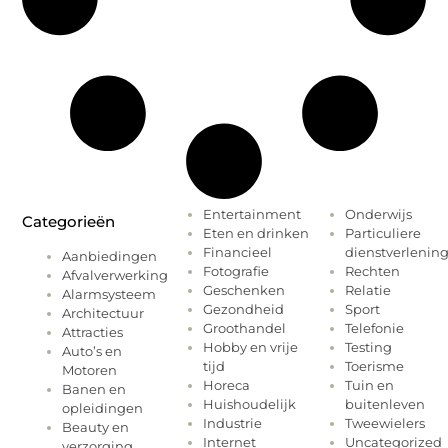
Entertainment
Onderwijs
Categorieën
Eten en drinken
Particuliere
Financieel
dienstverlenin
Aanbiedingen
Fotografie
Rechten
Afvalverwerking
Geschenken
Relatie
Alarmsysteem
Gezondheid
Sport
Architectuur
Groothandel
Telefonie
Attracties
Hobby en vrije
Testing
Auto’s en
tijd
Toerisme
Motoren
Horeca
Tuin en
Banen en
Huishoudelijk
buitenleven
opleidingen
Industrie
Tweewielers
Beauty en
Internet
Uncategorized
verzorging