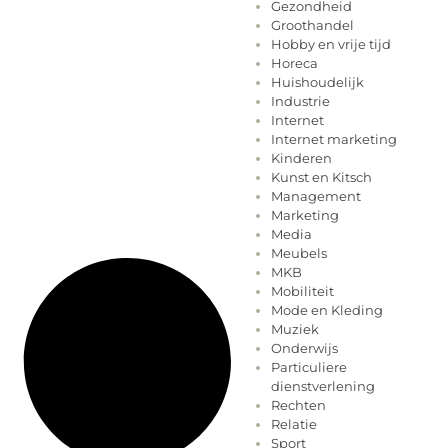
Gezondheid
Groothandel
Hobby en vrije tijd
Horeca
Huishoudelijk
Industrie
Internet
Internet marketing
Kinderen
Kunst en Kitsch
Management
Marketing
Media
Meubels
MKB
Mobiliteit
Mode en Kleding
Muziek
Onderwijs
Particuliere
dienstverlening
Rechten
Relatie
Sport