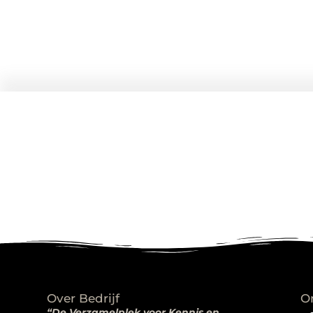
Over Bedrijf
O
“De Verzamelplek voor Kennis en