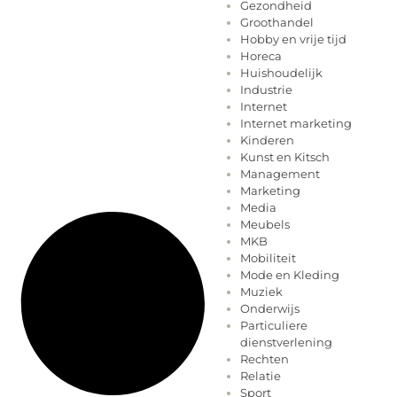
Gezondheid
Groothandel
Hobby en vrije tijd
Horeca
Huishoudelijk
Industrie
Internet
Internet marketing
Kinderen
Kunst en Kitsch
Management
Marketing
Media
Meubels
MKB
Mobiliteit
Mode en Kleding
Muziek
Onderwijs
Particuliere
dienstverlening
Rechten
Relatie
Sport