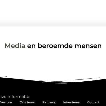
Media
en beroemde mensen
nze informatie
Over ons
Ons team
Partners
Adverteren
Contact