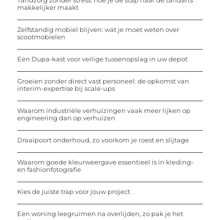
Tandzorg zonder stress: hoe je de stap naar de tandarts
makkelijker maakt
Zelfstandig mobiel blijven: wat je moet weten over
scootmobielen
Een Dupa-kast voor veilige tussenopslag in uw depot
Groeien zonder direct vast personeel: de opkomst van
interim-expertise bij scale-ups
Waarom industriële verhuizingen vaak meer lijken op
engineering dan op verhuizen
Draaipoort onderhoud, zo voorkom je roest en slijtage
Waarom goede kleurweergave essentieel is in kleding-
en fashionfotografie
Kies de juiste trap voor jouw project
Een woning leegruimen na overlijden, zo pak je het