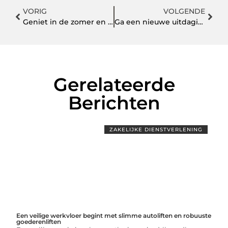
VORIG
VOLGENDE
Geniet in de zomer en winter van uw tuin door een verandazeil te kopen
Ga een nieuwe uitdaging aan: ontdek de unieke franchise formules
Gerelateerde
Berichten
ZAKELIJKE DIENSTVERLENING
Een veilige werkvloer begint met slimme autoliften en robuuste
goederenliften