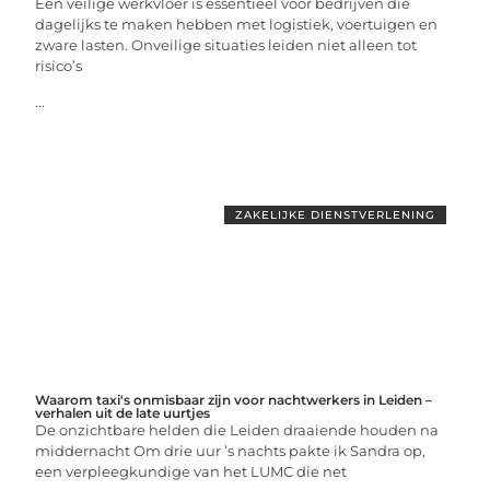
Een veilige werkvloer is essentieel voor bedrijven die
dagelijks te maken hebben met logistiek, voertuigen en
zware lasten. Onveilige situaties leiden niet alleen tot
risico’s
...
ZAKELIJKE DIENSTVERLENING
Waarom taxi's onmisbaar zijn voor nachtwerkers in Leiden –
verhalen uit de late uurtjes
De onzichtbare helden die Leiden draaiende houden na
middernacht Om drie uur ’s nachts pakte ik Sandra op,
een verpleegkundige van het LUMC die net