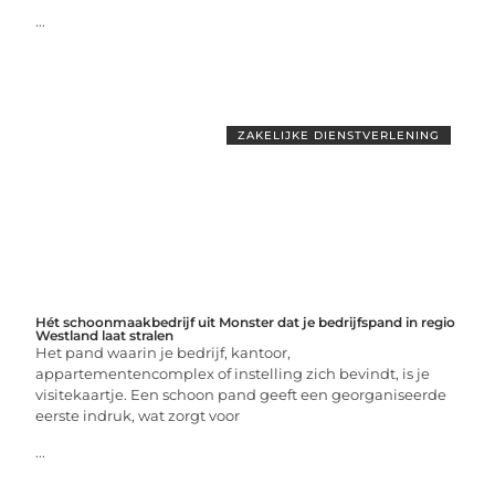
...
ZAKELIJKE DIENSTVERLENING
Hét schoonmaakbedrijf uit Monster dat je bedrijfspand in regio
Westland laat stralen
Het pand waarin je bedrijf, kantoor,
appartementencomplex of instelling zich bevindt, is je
visitekaartje. Een schoon pand geeft een georganiseerde
eerste indruk, wat zorgt voor
...