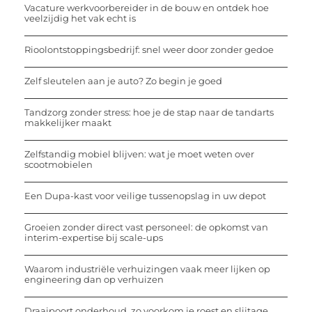
Vacature werkvoorbereider in de bouw en ontdek hoe
veelzijdig het vak echt is
Rioolontstoppingsbedrijf: snel weer door zonder gedoe
Zelf sleutelen aan je auto? Zo begin je goed
Tandzorg zonder stress: hoe je de stap naar de tandarts
makkelijker maakt
Zelfstandig mobiel blijven: wat je moet weten over
scootmobielen
Een Dupa-kast voor veilige tussenopslag in uw depot
Groeien zonder direct vast personeel: de opkomst van
interim-expertise bij scale-ups
Waarom industriële verhuizingen vaak meer lijken op
engineering dan op verhuizen
Draaipoort onderhoud, zo voorkom je roest en slijtage