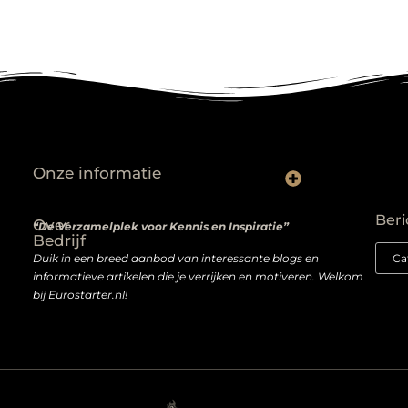
Onze informatie
Wat niemand je vertelt over het kopen van backlinks — en wat je wél moet weten
Van passie naar profit: hoe je écht geld verdient met een website
Beri
Over
“De Verzamelplek voor Kennis en Inspiratie”
Bedrijf
Duik in een breed aanbod van interessante blogs en
informatieve artikelen die je verrijken en motiveren. Welkom
bij Eurostarter.nl!